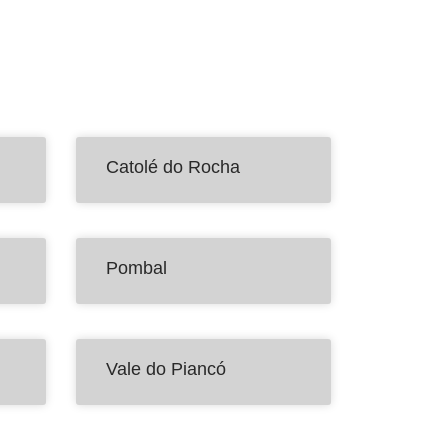
Catolé do Rocha
Pombal
Vale do Piancó