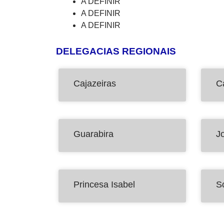
A DEFINIR
A DEFINIR
A DEFINIR
DELEGACIAS REGIONAIS
Cajazeiras
C
Guarabira
J
Princesa Isabel
S