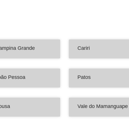
ampina Grande
Cariri
oão Pessoa
Patos
ousa
Vale do Mamanguape