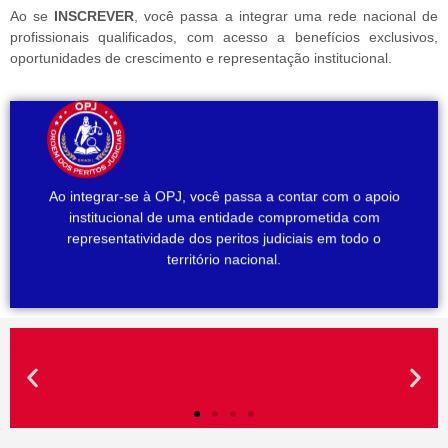
Ao se
INSCREVER
, você passa a integrar uma rede nacional de
profissionais qualificados, com acesso a benefícios exclusivos,
oportunidades de crescimento e representação institucional.
reconhecimento profissional
Quer se posicionar no mercado jurídico - Busca
Ao integrar-se à OPJ, você passa a contar com o apoio
fonte de renda - Já atua e quer mais oportunidades -
- Quer iniciar como perito judicial - Deseja uma nova
institucional de uma entidade comprometida com
representatividade dos peritos judiciais em todo o
A OPJ É PARA VOCÊ QUE:
território nacional.