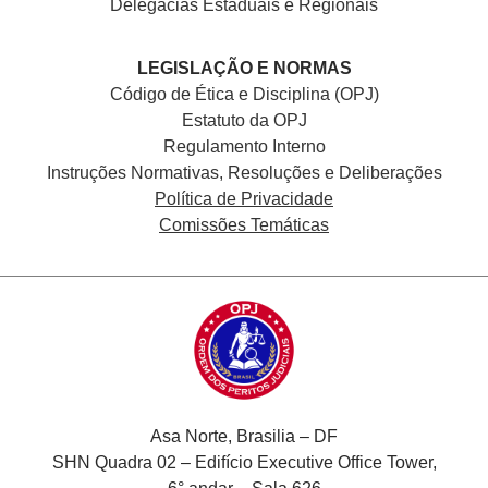
Delegacias Estaduais e Regionais
LEGISLAÇÃO E NORMAS
Código de Ética e Disciplina (OPJ)
Estatuto da OPJ
Regulamento Interno
Instruções Normativas, Resoluções e Deliberações
Política de Privacidade
Comissões Temáticas
Asa Norte, Brasilia – DF
SHN Quadra 02 – Edifício Executive Office Tower,