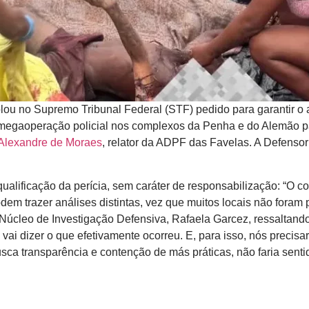
lou no Supremo Tribunal Federal (STF) pedido para garantir o a
 megaoperação policial nos complexos da Penha e do Alemão pa
Alexandre de Moraes
, relator da ADPF das Favelas. A Defensor
ualificação da perícia, sem caráter de responsabilização: “O co
odem trazer análises distintas, vez que muitos locais não fora
úcleo de Investigação Defensiva, Rafaela Garcez, ressaltando
ai dizer o que efetivamente ocorreu. E, para isso, nós precisa
ca transparência e contenção de más práticas, não faria senti