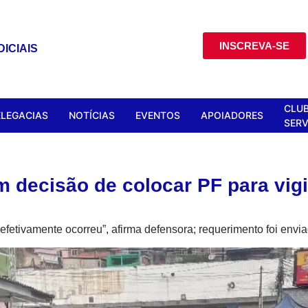
INSCREVA-SE
ICIAIS
CLUB
ELEGACIAS
NOTÍCIAS
EVENTOS
APOIADORES
SERV
am decisão de colocar PF para vigi
efetivamente ocorreu”, afirma defensora; requerimento foi env