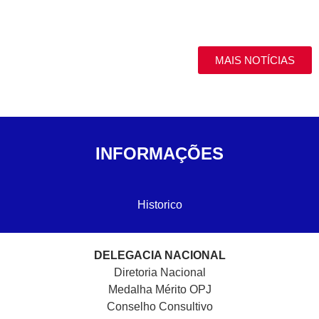
MAIS NOTÍCIAS
INFORMAÇÕES
Historico
DELEGACIA NACIONAL
Diretoria Nacional
Medalha Mérito OPJ
Conselho Consultivo