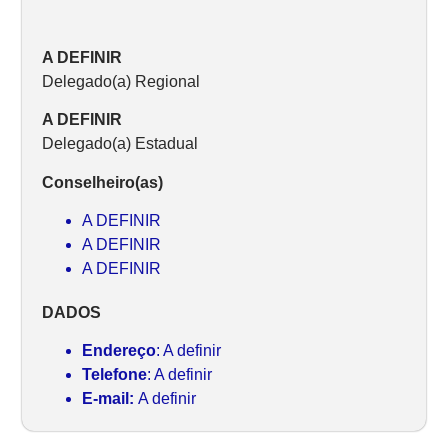
A DEFINIR
Delegado(a) Regional
A DEFINIR
Delegado(a) Estadual
Conselheiro(as)
A DEFINIR
A DEFINIR
A DEFINIR
DADOS
Endereço
: A definir
Telefone
: A definir
E-mail:
A definir