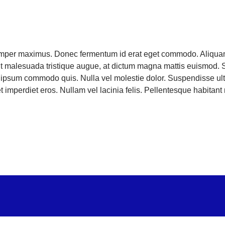
 semper maximus. Donec fermentum id erat eget commodo. Aliquam a
t malesuada tristique augue, at dictum magna mattis euismod. 
 ipsum commodo quis. Nulla vel molestie dolor. Suspendisse ultri
et imperdiet eros. Nullam vel lacinia felis. Pellentesque habitan